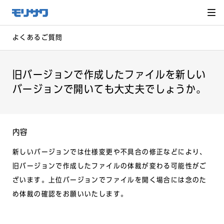
サイト
メ
ニュー
を読み
飛ばし
て本文
へ移動
よくあるご質問
旧バージョンで作成したファイルを新しい
バージョンで開いても大丈夫でしょうか。
内容
新しいバージョンでは仕様変更や不具合の修正などにより、
旧バージョンで作成したファイルの体裁が変わる可能性がご
ざいます。上位バージョンでファイルを開く場合には念のた
め体裁の確認をお願いいたします。