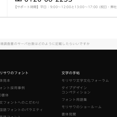
【サポート時間】平日：9:00～12:00と13:00～17:00 (祝日・
環境調査書のサーバ台数はどのように記載したらいいですか
リサワのフォント
文字の手帖
体見本
モリサワ文字文化フォーラム
ォント採用事例
タイプデザイン
コンペティション
D書体
フォント用語集
文フォントへのこだわり
モリサワのショールーム
国語フォントのバラエティ
書体見聞