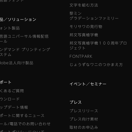
言語フォント
文字を組む方法
黎ミン
グラデーションファミリー
品／ソリューション
モリサワの発行物
ォント製品
邦文写真植字機
言語ユニバーサル情報配信
ール
邦文写真植字機１００周年プロ
ジェクト
ンデマンド
プリンティング
ステム
FONTPARK
dobe法人向け製品
じょうずなワニのつかまえ方
ポート
イベント／セミナー
くあるご質問
ウンロード
プレス
ップデート情報
プレスリリース
ポートに関するニュース
プレス向け素材
ール/電話でのお問い合わせ
取材のお申込み