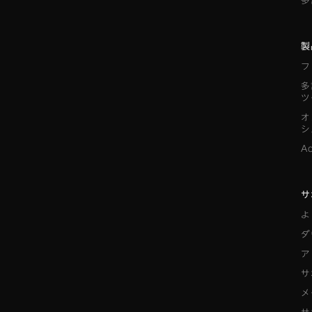
多
製
フ
多
ツ
オ
シ
A
サ
よ
ダ
ア
サ
メ