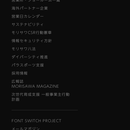
営業所・ショールーム一覧
海外パートナー企業
営業日カレンダー
サステナビリティ
モリサワCSR行動憲章
情報セキュリティ方針
モリサワ八法
ダイバーシティ推進
パラスポーツ支援
採用情報
広報誌
MORISAWA MAGAZINE
次世代育成支援 一般事業主行動
計画
FONT SWITCH PROJECT
メールマガジン