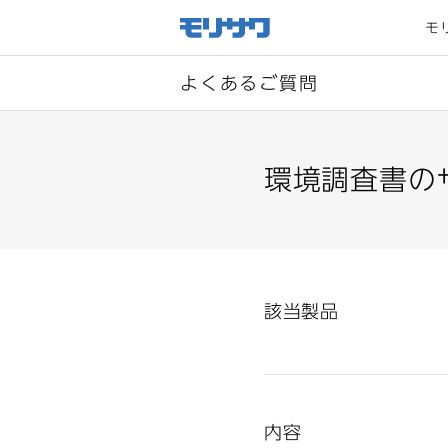
サイト
メ
モ
ニュー
を読み
飛ばし
て本文
へ移動
よくあるご質問
環境調査書の
該当製品
内容