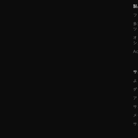
製
フ
多
ツ
オ
シ
A
サ
よ
ダ
ア
サ
メ
サ