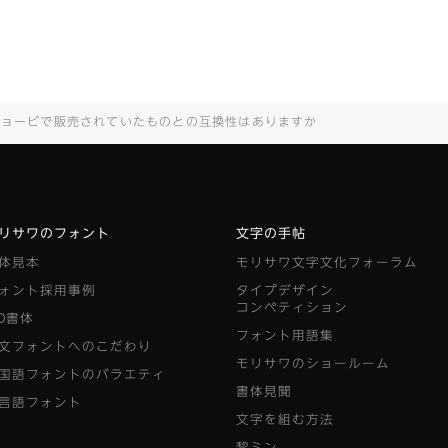
リョービで販売されていたものとの互換性はありますか
リサワのフォント
文字の手帖
体見本
モリサワ文字文化フォーラム
ォント採用事例
タイプデザイン
コンペティション
D書体
フォント用語集
文フォントへのこだわり
モリサワのショールーム
国語フォントのバラエティ
書体見聞
言語フォント
文字を組む方法
黎ミン