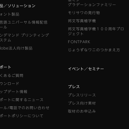
グラデーションファミリー
品／ソリューション
モリサワの発行物
ォント製品
邦文写真植字機
言語ユニバーサル情報配信
ール
邦文写真植字機１００周年プロ
ジェクト
ンデマンド
プリンティング
ステム
FONTPARK
dobe法人向け製品
じょうずなワニのつかまえ方
ポート
イベント／セミナー
くあるご質問
ウンロード
プレス
ップデート情報
プレスリリース
ポートに関するニュース
プレス向け素材
ール/電話でのお問い合わせ
取材のお申込み
ポートポリシーについて