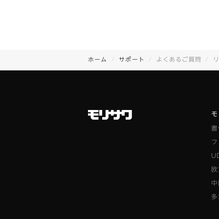
ホーム
サポート
よくあるご質問
モ
書
フ
U
欧
中
多