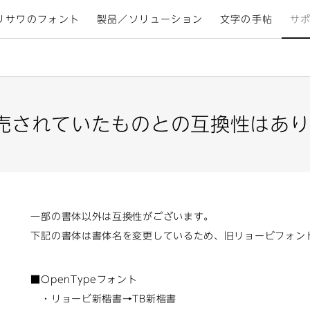
リサワのフォント
製品／ソリューション
文字の手帖
サ
売されていたものとの互換性はあり
一部の書体以外は互換性がございます。
下記の書体は書体名を変更しているため、旧リョービフォン
■OpenTypeフォント
・リョービ新楷書→TB新楷書