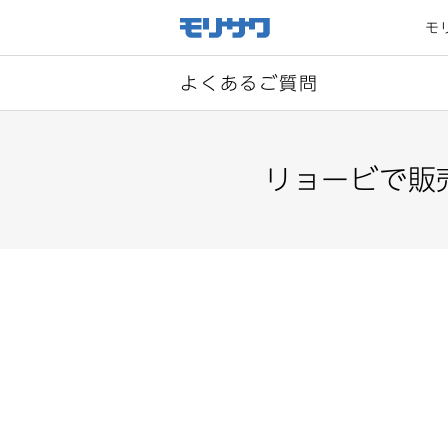
サイト
メ
モ
ニュー
を読み
飛ばし
て本文
へ移動
よくあるご質問
リョービで販