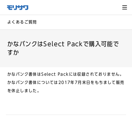
サイト
メ
ニュー
を読み
飛ばし
て本文
へ移動
よくあるご質問
かなバンクはSelect Packで購入可能で
すか
かなバンク書体はSelect Packには収録されておりません。
かなバンク書体については2017年7月末日をもちまして販売
を休止しました。