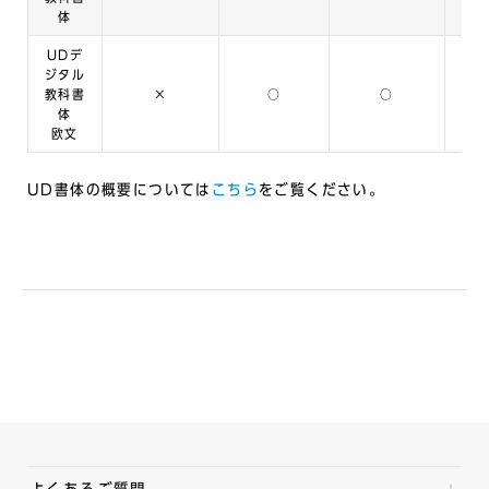
体
UDデ
ジタル
教科書
×
○
○
体
欧文
UD書体の概要については
こちら
をご覧ください。