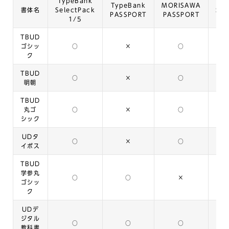
TypeBank
Ty
TypeBank
MORISAWA
書体名
SelectPack
Sel
PASSPORT
PASSPORT
1/5
TBUD
ゴシッ
○
×
○
ク
TBUD
○
×
○
明朝
TBUD
丸ゴ
○
×
○
シック
UDタ
○
×
○
イポス
TBUD
学参丸
○
○
×
ゴシッ
ク
UDデ
ジタル
○
○
○
教科書