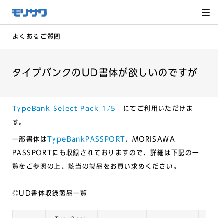
サイト
メ
ニュー
を読み
飛ばし
て本文
へ移動
よくあるご質問
タイプバンクのUD書体が欲しいのですが
TypeBank Select Pack 1/5
にてご利用いただけま
す。
一部書体は
TypeBankPASSPORT
、MORISAWA
PASSPORTにも収録されておりますので、詳細は下記の一
覧をご参照の上、該当の製品をお買い求めください。
◎UD書体収録製品一覧