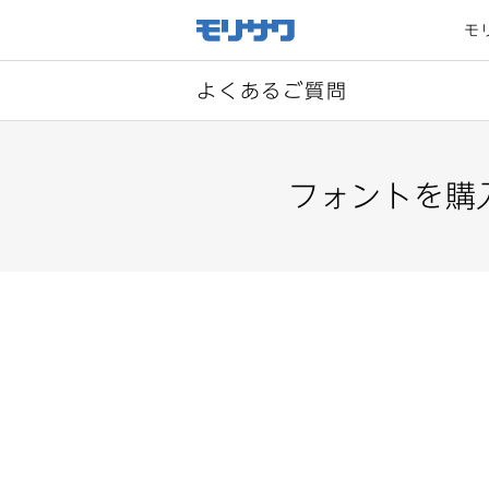
サイト
メ
モ
ニュー
を読み
飛ばし
て本文
へ移動
よくあるご質問
フォントを購