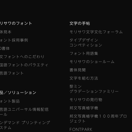
リサワのフォント
文字の手帖
体見本
モリサワ文字文化フォーラム
ォント採用事例
タイプデザイン
コンペティション
D書体
フォント用語集
文フォントへのこだわり
モリサワのショールーム
国語フォントのバラエティ
書体見聞
言語フォント
文字を組む方法
黎ミン
グラデーションファミリー
品／ソリューション
モリサワの発行物
ォント製品
邦文写真植字機
言語ユニバーサル情報配信
ール
邦文写真植字機１００周年プロ
ジェクト
ンデマンド
プリンティング
ステム
FONTPARK