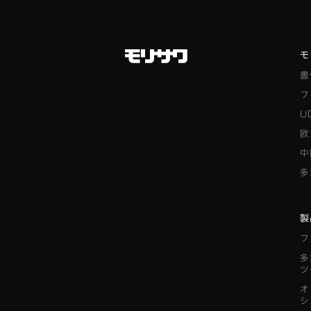
モ
書
フ
U
欧
中
多
製
フ
多
ツ
オ
シ