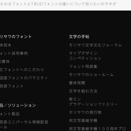
つたわるフォントとTBUDフォントの違いについて知りたいのですが
リサワのフォント
文字の手帖
体見本
モリサワ文字文化フォーラム
ォント採用事例
タイプデザイン
コンペティション
D書体
フォント用語集
文フォントへのこだわり
モリサワのショールーム
国語フォントのバラエティ
書体見聞
言語フォント
文字を組む方法
黎ミン
グラデーションファミリー
品／ソリューション
モリサワの発行物
ォント製品
邦文写真植字機
言語ユニバーサル情報配信
ール
邦文写真植字機１００周年プロ