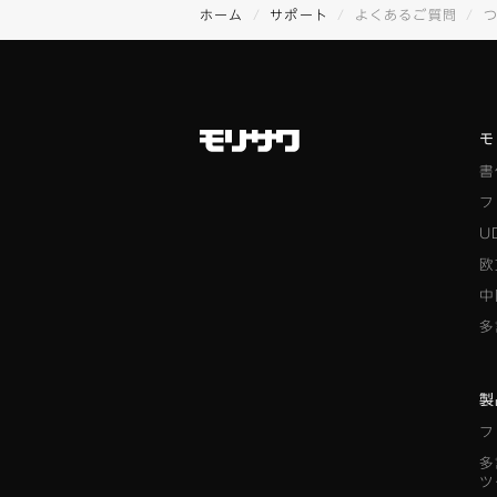
ホーム
サポート
よくあるご質問
モ
書
フ
U
欧
中
多
製
フ
多
ツ