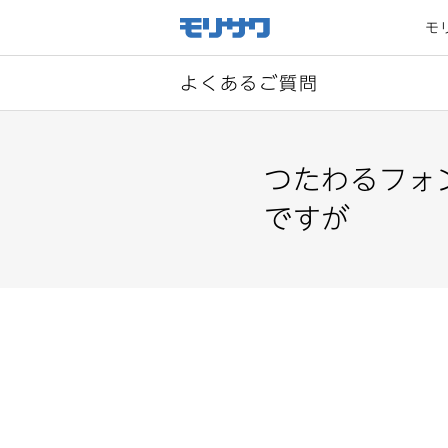
サイト
メ
モ
ニュー
を読み
飛ばし
て本文
へ移動
よくあるご質問
つたわるフォ
ですが