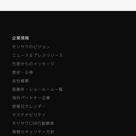
企業情報
モリサワのビジョン
ニュース＆プレスリリース
代表からのメッセージ
歴史・沿革
会社概要
営業所・ショールーム一覧
海外パートナー企業
営業日カレンダー
サステナビリティ
モリサワCSR行動憲章
情報セキュリティ方針