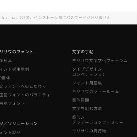
16 » mac OSで、インストール前にパスワードが分りません
リサワのフォント
文字の手帖
体見本
モリサワ文字文化フォーラム
ォント採用事例
タイプデザイン
コンペティション
D書体
フォント用語集
文フォントへのこだわり
モリサワのショールーム
国語フォントのバラエティ
書体見聞
言語フォント
文字を組む方法
黎ミン
グラデーションファミリー
品／ソリューション
モリサワの発行物
ォント製品