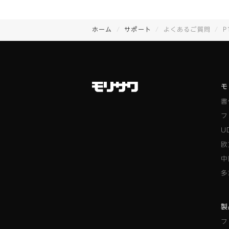
ホーム
サポート
よくあるご質問
P
モ
書
フ
U
欧
中
多
製
フ