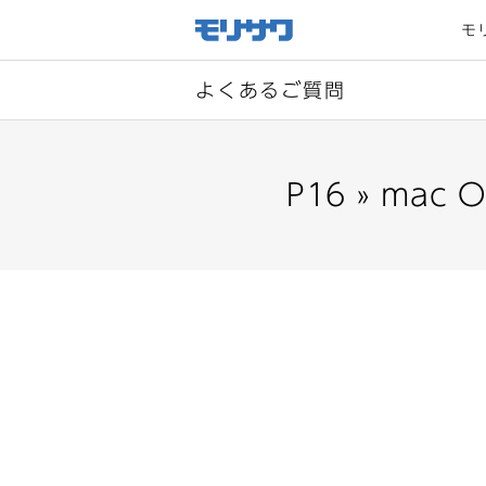
サイト
メ
モ
ニュー
を読み
飛ばし
て本文
へ移動
よくあるご質問
P16 » m