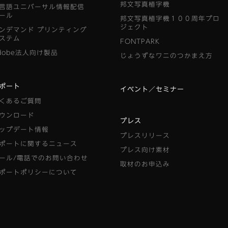
邦文写真植字機
言語ユニバーサル情報配信
ール
邦文写真植字機１００周年プロ
ジェクト
ンデマンド
プリンティング
ステム
FONTPARK
dobe法人向け製品
じょうずなワニのつかまえ方
ポート
イベント／セミナー
くあるご質問
ウンロード
プレス
ップデート情報
プレスリリース
ポートに関するニュース
プレス向け素材
ール/電話でのお問い合わせ
取材のお申込み
ポートポリシーについて