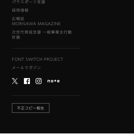
パラスポーツ支援
採用情報
広報誌
MORISAWA MAGAZINE
次世代育成支援 一般事業主行動
計画
FONT SWITCH PROJECT
メールマガジン
不正コピー報告