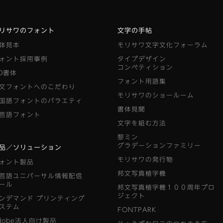
リサワのフォント
文字の手帖
体見本
モリサワ文字文化フォーラム
ォント採用事例
タイプデザイン
コンペティション
D書体
フォント用語集
文フォントへのこだわり
モリサワのショールーム
国語フォントのバラエティ
書体見聞
言語フォント
文字を組む方法
黎ミン
グラデーションファミリー
品／ソリューション
モリサワの発行物
ォント製品
邦文写真植字機
言語ユニバーサル情報配信
ール
邦文写真植字機１００周年プロ
ジェクト
ンデマンド
プリンティング
ステム
FONTPARK
dobe法人向け製品