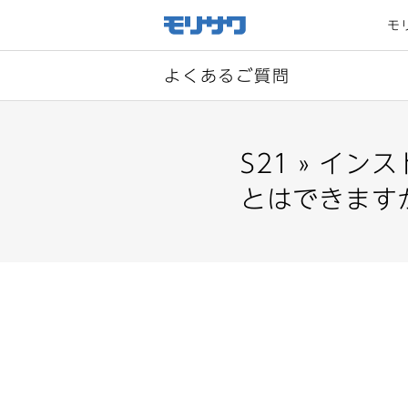
サイト
メ
モ
ニュー
を読み
飛ばし
て本文
へ移動
よくあるご質問
S21 » イ
とはできます