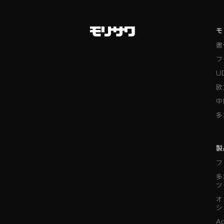
モ
書
フ
U
欧
中
多
製
フ
多
ツ
オ
シ
A