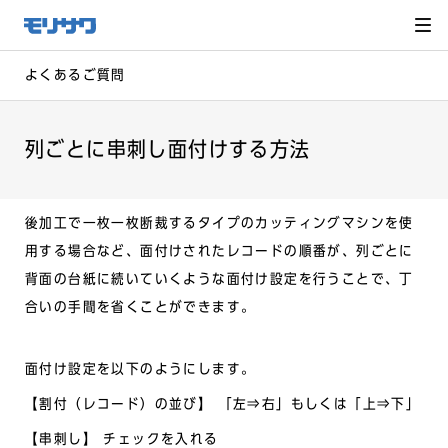
サイト
メ
ニュー
を読み
飛ばし
て本文
へ移動
よくあるご質問
列ごとに串刺し面付けする方法
後加工で一枚一枚断裁するタイプのカッティングマシンを使
用する場合など、面付けされたレコードの順番が、列ごとに
背面の台紙に続いていくような面付け設定を行うことで、丁
合いの手間を省くことができます。
面付け設定を以下のようにします。
【割付（レコード）の並び】 「左⇒右」もしくは「上⇒下」
【串刺し】 チェックを入れる