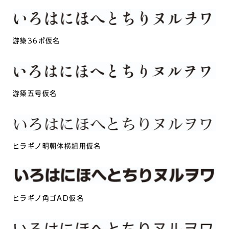
游築36ポ仮名
游築五号仮名
ヒラギノ明朝体横組用仮名
ヒラギノ角ゴAD仮名