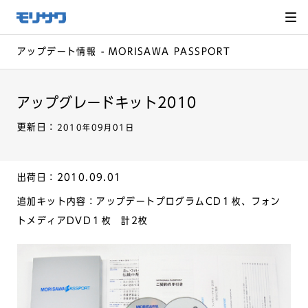
サイト
メ
ニュー
を読み
飛ばし
て本文
へ移動
アップデート情報 - MORISAWA PASSPORT
アップグレードキット2010
更新日：
2010年09月01日
出荷日：2010.09.01
追加キット内容：アップデートプログラムCD１枚、フォン
トメディアDVD１枚 計2枚