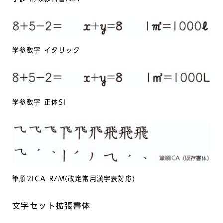
学参数字 イタリック
学参数字 正体SI
筆順2ICA R/M(改定常用漢字表対応)
文字セット拡張書体