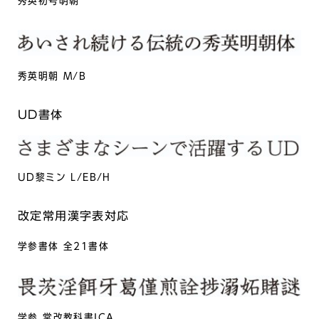
秀英初号明朝
秀英明朝 M/B
UD書体
UD黎ミン L/EB/H
改定常用漢字表対応
学参書体 全21書体
学参 常改教科書ICA