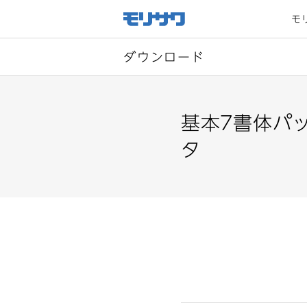
サイト
メ
モ
ニュー
を読み
飛ばし
て本文
へ移動
ダウンロード
基本7書体パッ
タ