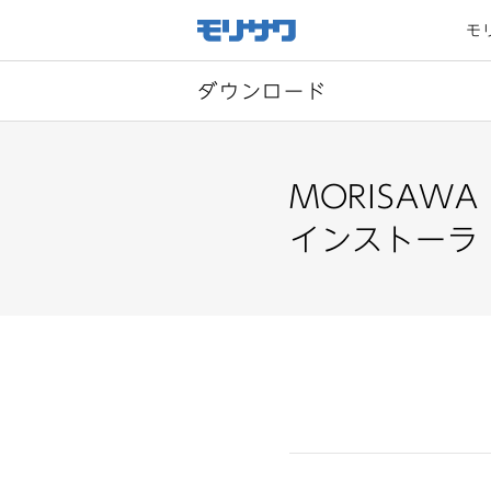
サイト
メ
モ
ニュー
を読み
飛ばし
て本文
へ移動
ダウンロード
MORISAWA
インストーラ