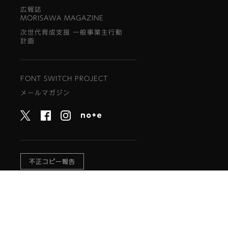
広報誌
MORISAWA MAGAZINE
次世代育成支援 一般事業主行動
計画
FONT SWITCH PROJECT
メールマガジン
不正コピー報告
Global