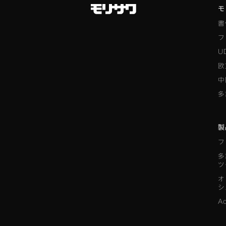
モ
書
フ
U
欧
中
多
製
フ
多
ツ
オ
シ
A