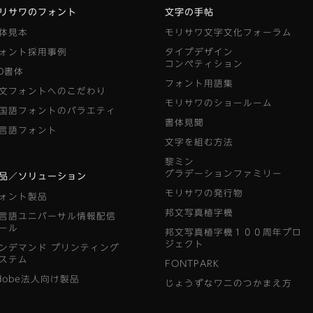
リサワのフォント
文字の手帖
体見本
モリサワ文字文化フォーラム
ォント採用事例
タイプデザイン
コンペティション
D書体
フォント用語集
文フォントへのこだわり
モリサワのショールーム
国語フォントのバラエティ
書体見聞
言語フォント
文字を組む方法
黎ミン
グラデーションファミリー
品／ソリューション
モリサワの発行物
ォント製品
邦文写真植字機
言語ユニバーサル情報配信
ール
邦文写真植字機１００周年プロ
ジェクト
ンデマンド
プリンティング
ステム
FONTPARK
dobe法人向け製品
じょうずなワニのつかまえ方