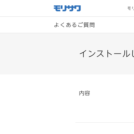
サイト
メ
モ
ニュー
を読み
飛ばし
て本文
へ移動
よくあるご質問
インストール
内容