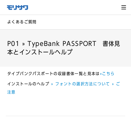
サイト
メ
ニュー
を読み
飛ばし
て本文
へ移動
よくあるご質問
P01 » TypeBank PASSPORT 書体見
本とインストールヘルプ
タイプバンクパスポートの収録書体一覧と見本は
»こちら
インストールのヘルプ
» フォントの選択方法について
» ご
注意