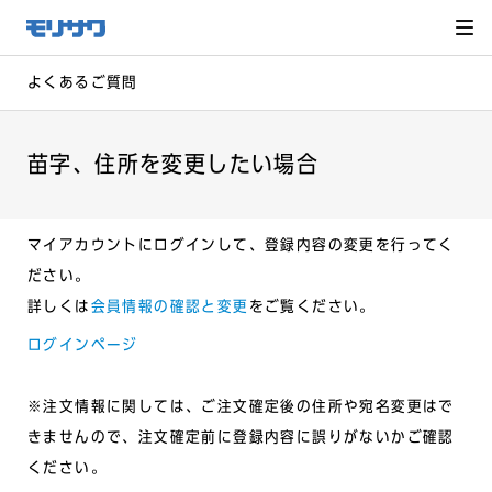
サイト
メ
ニュー
を読み
飛ばし
て本文
へ移動
よくあるご質問
苗字、住所を変更したい場合
マイアカウントにログインして、登録内容の変更を行ってく
ださい。
詳しくは
会員情報の確認と変
更
をご覧ください。
ログインページ
※注文情報に関しては、ご注文確定後の住所や宛名変更はで
きませんので、注文確定前に登録内容に誤りがないかご確認
ください。